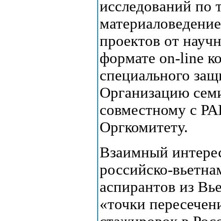
исследований по 
материаловедение
проектов от науч
формате on-line 
специального защ
Организацию семи
совместному с Р
Оргкомитету.
Взаимный интерес
российско-вьетна
аспирантов из Вь
«точки пересечен