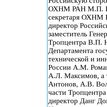
Российскую сторо
ОХНМ РАН М.П. Ег
секретаря ОХНМ 
директор Российс
заместитель Гене
Тропцентра В.П. 
Департамента гос
технической и и
России А.М. Ром
А.Л. Максимов, а
Антонов, А.В. Во
части Тропцентра
директор Данг До