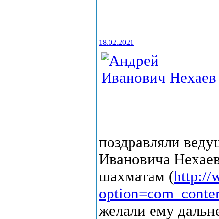
18.02.2021
поздравляли веду
Ивановича Нехаев
шахматам (
http://
option=com_conte
желали ему дальн