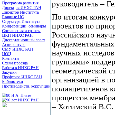
руководитель – Ге
Программа развития
Дирекция ИНХС РАН
Директор Института
По итогам конкур
Главные НС
Структура Института
проектов по прио
Конференции, семинары
Соглашения и гранты
Российского науч
ЦКП ИНХС РАН
Диссертационный совет
фундаментальных
Аспирантура
СМУ ИНХС РАН
научных исследо
НОЦ
Контакты
группами» поддер
Схема проезда
Работа в ИНХС РАН
геометрической с
Закупки
Профсоюз ИНХС РАН
организацией в п
Библиотеки
Противодейств. коррупции
полиацетиленов к
процессов мембра
– Хотимский В.С.