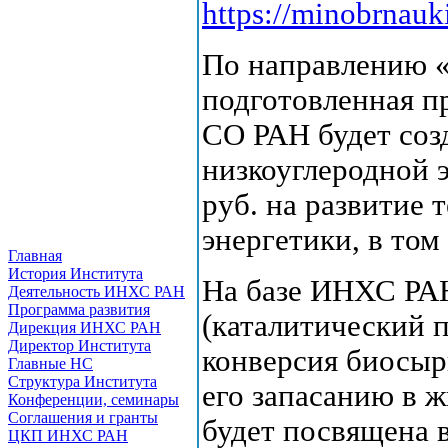
https://minobrnau
По направлению «
подготовленная 
СО РАН будет соз
низкоуглеродной 
руб. на развитие
энергетики, в том
Главная
История Института
На базе ИНХС РАН
Деятельность ИНХС РАН
Программа развития
(каталитический 
Дирекция ИНХС РАН
Директор Института
конверсия биосыр
Главные НС
Структура Института
его запасанию в 
Конференции, семинары
Соглашения и гранты
будет посвящена 
ЦКП ИНХС РАН