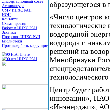
Диссертационный совет
образующегося в 
Аспирантура
СМУ ИНХС РАН
НОЦ
«Число центров к
Контакты
Схема проезда
технологические 
Работа в ИНХС РАН
водородной энерг
Закупки
Профсоюз ИНХС РАН
водорода с низки
Библиотеки
Противодейств. коррупции
решений на водор
Минобрнауки Рос
спецпредставител
технологического
Центр будет раб
инновации», ПАО 
«Инэнерджи», АО 