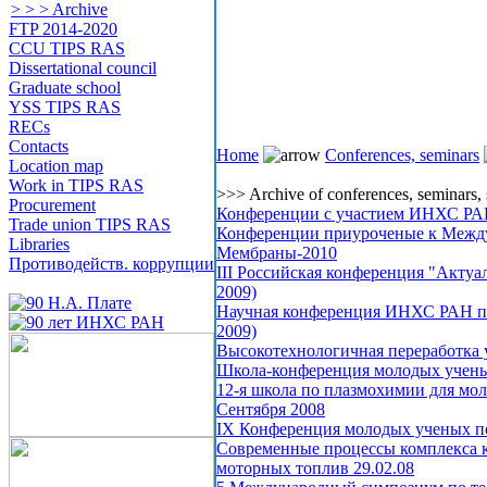
> > > Archive
FTP 2014-2020
CCU TIPS RAS
Dissertational council
Graduate school
YSS TIPS RAS
RECs
Contacts
Home
Conferences, seminars
Location map
Work in TIPS RAS
>>> Archive of conferences, seminars,
Procurement
Конференции с участием ИНХС РАН 
Trade union TIPS RAS
Конференции приуроченые к Междун
Libraries
Мембраны-2010
Противодейств. коррупции
III Российская конференция "Актуа
2009)
Научная конференция ИНХС РАН по
2009)
Высокотехнологичная переработка 
Школа-конференция молодых ученых
12-я школа по плазмохимии для мол
Сентября 2008
IX Конференция молодых ученых по
Современные процессы комплекса к
моторных топлив 29.02.08