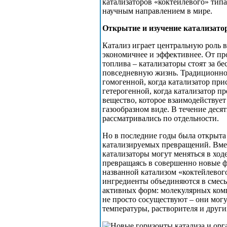
катализаторов «коктейлевого» тип
научным направлением в мире.
Открытие и изучение катализато
Катализ играет центральную роль в
экономичнее и эффективнее. От про
топлива – катализаторы стоят за 
повседневную жизнь. Традиционно
гомогенной, когда катализатор прис
гетерогенной, когда катализатор п
вещество, которое взаимодействуе
газообразном виде. В течение деся
рассматривались по отдельности.
Но в последние годы была открыта 
катализируемых превращений. Вме
катализаторы могут меняться в ход
превращаясь в совершенно новые ф
названной катализом «коктейлевого»
ингредиенты объединяются в смесь
активных форм: молекулярных комп
не просто сосуществуют – они могу
температуры, растворителя и други