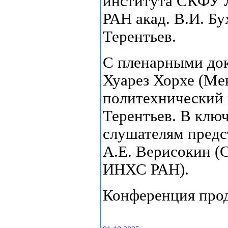
института СКФУ 
РАН акад. В.И. Бу
Терентьев.
С пленарными до
Хуарез Хорхе (Ме
политехнический 
Терентьев. В клю
слушателям предст
А.Е. Верисокин (
ИНХС РАН).
Конференция продл