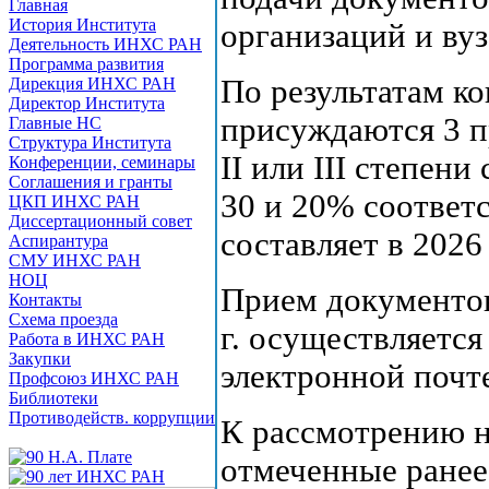
Главная
История Института
организаций и вуз
Деятельность ИНХС РАН
Программа развития
По результатам ко
Дирекция ИНХС РАН
Директор Института
присуждаются 3 п
Главные НС
Структура Института
II или III степен
Конференции, семинары
Соглашения и гранты
30 и 20% соответ
ЦКП ИНХС РАН
Диссертационный совет
составляет в 2026 
Аспирантура
СМУ ИНХС РАН
НОЦ
Прием документов
Контакты
Схема проезда
г. осуществляется 
Работа в ИНХС РАН
Закупки
электронной почт
Профсоюз ИНХС РАН
Библиотеки
Противодейств. коррупции
К рассмотрению н
отмеченные ранее