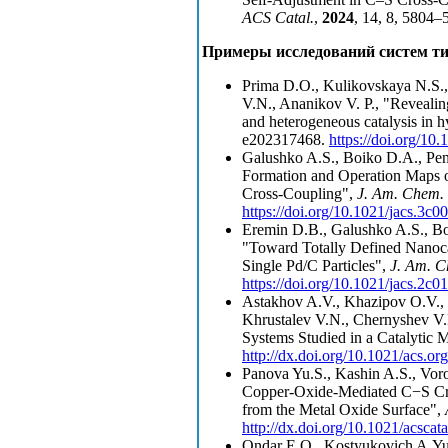
ACS Catal.
,
2024
, 14, 8, 5804
Примеры исследований систем ти
Prima D.O., Kulikovskaya N.S.,
V.N., Ananikov V. P., "Reveali
and heterogeneous catalysis in
e202317468.
https://doi.org/10
Galushko A.S., Boiko D.A., Pen
Formation and Operation Maps o
Cross-Coupling",
J. Am.
Chem. 
https://doi.org/10.1021/jacs.3c0
Eremin D.B., Galushko A.S., Boi
"Toward Totally Defined Nanocat
Single Pd/C Particles",
J. Am.
C
https://doi.org/10.1021/jacs.2c0
Astakhov A.V., Khazipov O.V.,
Khrustalev V.N., Chernyshev V
Systems Studied in a Catalytic
http://dx.doi.org/10.1021/acs.o
Panova Yu.S., Kashin A.S., Vor
Copper-Oxide-Mediated C−S Cros
from the Metal Oxide Surface",
http://dx.doi.org/10.1021/acscat
Ondar E.O., Kostyukovich A.Yu.