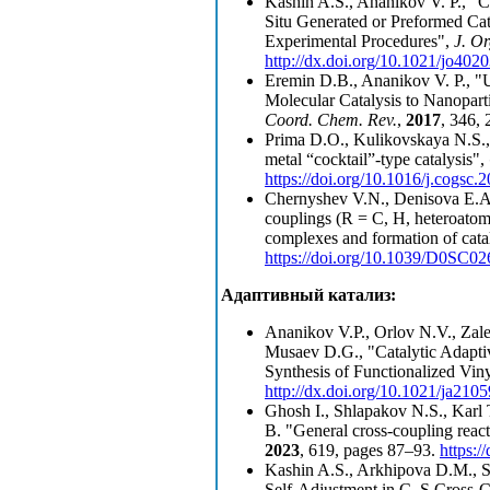
Kashin A.S., Ananikov V. P., "
Situ Generated or Preformed Ca
Experimental Procedures",
J. O
http://dx.doi.org/10.1021/jo402
Eremin D.B., Ananikov V. P., "U
Molecular Catalysis to Nanopart
Coord.
Chem. Rev.
,
2017
, 346, 
Prima D.O., Kulikovskaya N.S.,
metal “cocktail”-type catalysis",
https://doi.org/10.1016/j.cogsc
Chernyshev V.N., Denisova E.A
couplings (R = C, H, heteroat
complexes and formation of catal
https://doi.org/10.1039/D0SC0
Адаптивный катализ:
Ananikov V.P., Orlov N.V., Zale
Musaev D.G., "Catalytic Adapti
Synthesis of Functionalized Vi
http://dx.doi.org/10.1021/ja210
Ghosh I., Shlapakov N.S., Karl 
B. "General cross-coupling reac
2023
, 619, pages 87–93.
https:
Kashin A.S., Arkhipova D.M., Sa
Self-Adjustment in C–S Cross-C