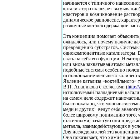
начинается с типичного нанесенног
катализатора включает вымывание/
кластеров и возникновение раствор
динамическое равновесие, характер
различные металлсодержащие части
Эта концепция помогает объяснить
ожидалось, или почему наличие да
превращению субстратов. Системы 
однокомпонентные катализаторы. Е
взять на себя его функции. Некото
или вновь захватывая атомы металл
подобные системы особенно полезн
использование меньшего количеств
Явление катализа «коктейльного» 
В.П. Ананикова с коллегами (
http:
используемый палладиевый катализ
на самом деле содержит наночасти
было показано, что многие системы
меди и других - ведут себя аналог
более широкому пониманию того, ч
статичными; зачастую они предста
металла, взаимодействующих в усл
Для исследователей эта концепция
Она показывает, что химия в реаль