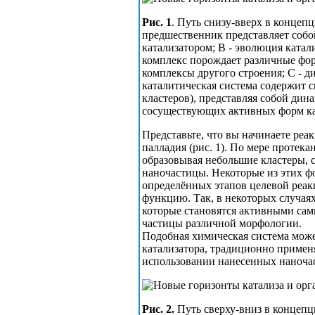
Рис. 1
. Путь снизу-вверх в концепц
предшественник представляет соб
катализатором; B - эволюция катал
комплекс порождает различные фор
комплексы другого строения; C - д
каталитическая система содержит с
кластеров), представляя собой ди
сосуществующих активных форм ка
Представьте, что вы начинаете реа
палладия (рис. 1). По мере протек
образовывая небольшие кластеры, с
наночастицы. Некоторые из этих ф
определённых этапов целевой реак
функцию. Так, в некоторых случая
которые становятся активными сами
частицы различной морфологии.
Подобная химическая система може
катализатора, традиционно применя
использовании нанесенных наночаст
Рис. 2.
Путь сверху-вниз в концепци