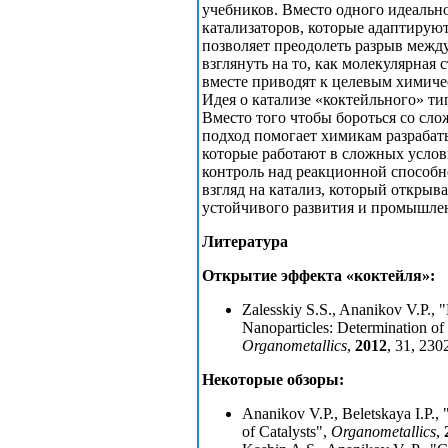
учебников. Вместо одного идеальн
катализаторов, которые адаптирую
позволяет преодолеть разрыв межд
взглянуть на то, как молекулярная
вместе приводят к целевым химич
Идея о катализе «коктейльного» т
Вместо того чтобы бороться со сло
подход помогает химикам разрабат
которые работают в сложных услов
контроль над реакционной способн
взгляд на катализ, который открыв
устойчивого развития и промышле
Литература
Открытие эффекта «коктейля»:
Zalesskiy S.S., Ananikov V.P., 
Nanoparticles: Determination of 
Organometallics
,
2012
, 31, 23
Некоторые обзоры:
Ananikov V.P., Beletskaya I.P.,
of Catalysts",
Organometallics
,