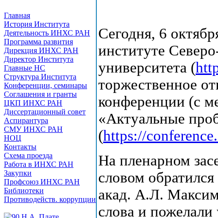
Главная
История Института
Сегодня, 6 октябр
Деятельность ИНХС РАН
Программа развития
институте Северо
Дирекция ИНХС РАН
Директор Института
университета (
htt
Главные НС
Структура Института
торжественное от
Конференции, семинары
Соглашения и гранты
конференции (с м
ЦКП ИНХС РАН
Диссертационный совет
«Актуальные про
Аспирантура
СМУ ИНХС РАН
(
https://conference
НОЦ
Контакты
Схема проезда
На пленарном зас
Работа в ИНХС РАН
Закупки
словом обратилс
Профсоюз ИНХС РАН
Библиотеки
акад. А.Л. Макси
Противодейств. коррупции
слова и пожелали