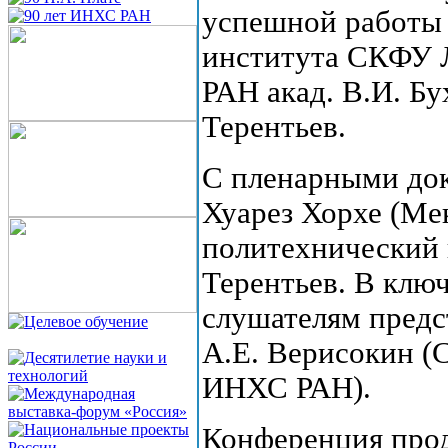
успешной работы 
института СКФУ 
РАН акад. В.И. Бу
Терентьев.
С пленарными до
Хуарез Хорхе (Ме
политехнический 
Терентьев. В клю
слушателям предст
А.Е. Верисокин (
ИНХС РАН).
Конференция продл