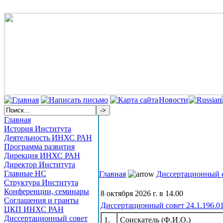
Новости
Главная
История Института
Деятельность ИНХС РАН
Программа развития
Дирекция ИНХС РАН
Директор Института
Главные НС
Главная
Диссертационный 
Структура Института
Конференции, семинары
8 октября 2026 г. в 14.00
Соглашения и гранты
Диссертационный совет 24.1.196.0
ЦКП ИНХС РАН
Диссертационный совет
1.
Соискатель (Ф.И.О.)