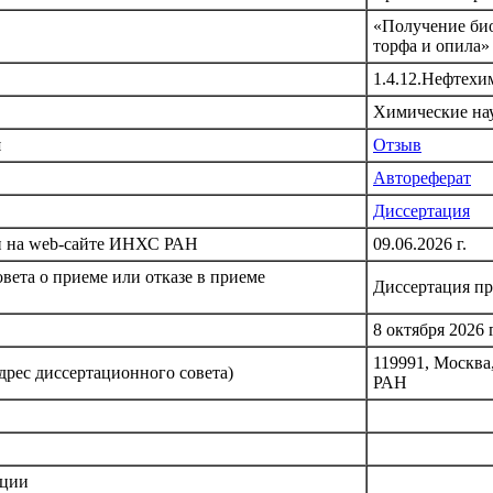
«Получение био
торфа и опила»
1.4.12.Нефтехи
Химические на
я
Отзыв
Автореферат
Диссертация
и на web-сайте ИНХС РАН
09.06.2026 г.
вета о приеме или отказе в приеме
Диссертация пр
8 октября 2026 г
119991, Москва
дрес диссертационного совета)
РАН
ации