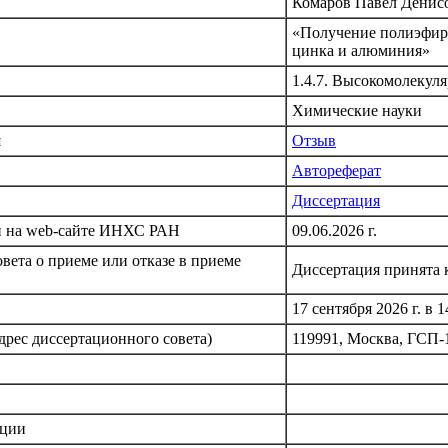
Комаров Павел Денис
«Получение полиэфиро
цинка и алюминия»
1.4.7. Высокомолекул
Химические науки
я
Отзыв
Автореферат
Диссертация
и на web-сайте ИНХС РАН
09.06.2026 г.
вета о приеме или отказе в приеме
Диссертация принята к
17 сентября 2026 г. в 1
дрес диссертационного совета)
119991, Москва, ГСП-
ации