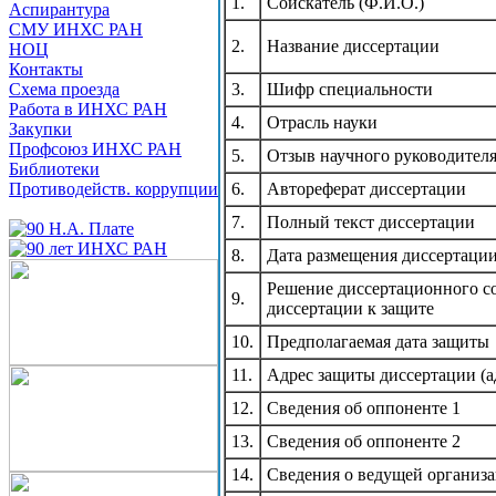
1.
Соискатель (Ф.И.О.)
Аспирантура
СМУ ИНХС РАН
2.
Название диссертации
НОЦ
Контакты
Схема проезда
3.
Шифр специальности
Работа в ИНХС РАН
4.
Отрасль науки
Закупки
Профсоюз ИНХС РАН
5.
Отзыв научного руководител
Библиотеки
Противодейств. коррупции
6.
Автореферат диссертации
7.
Полный текст диссертации
8.
Дата размещения диссертаци
Решение диссертационного со
9.
диссертации к защите
10.
Предполагаемая дата защиты
11.
Адрес защиты диссертации (а
12.
Сведения об оппоненте 1
13.
Сведения об оппоненте 2
14.
Сведения о ведущей организ