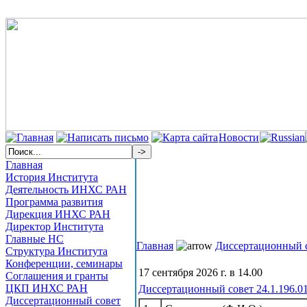
Новости
Главная
История Института
Деятельность ИНХС РАН
Программа развития
Дирекция ИНХС РАН
Директор Института
Главные НС
Главная
Диссертационный 
Структура Института
Конференции, семинары
17 сентября 2026 г. в 14.00
Соглашения и гранты
ЦКП ИНХС РАН
Диссертационный совет 24.1.196.0
Диссертационный совет