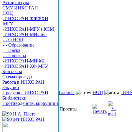
Аспирантура
СМУ ИНХС РАН
НОЦ
-ИНХС РАН-ФФФХИ
МГУ
-ИНХС РАН-МГУ (ФНМ)
-ИНХС РАН-МИСиС
- - О НОЦ
- - Образование
- - Наука
- - Проекты
-ИНХС РАН-МИФИ
-ИНХС РАН-ХФ МГУ
Контакты
Схема проезда
Работа в ИНХС РАН
Закупки
Главная
НОЦ
-ИН
Профсоюз ИНХС РАН
Библиотеки
Противодейств. коррупции
Проекты