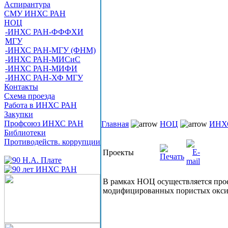
Аспирантура
СМУ ИНХС РАН
НОЦ
-ИНХС РАН-ФФФХИ
МГУ
-ИНХС РАН-МГУ (ФНМ)
-ИНХС РАН-МИСиС
-ИНХС РАН-МИФИ
-ИНХС РАН-ХФ МГУ
Контакты
Схема проезда
Работа в ИНХС РАН
Закупки
Профсоюз ИНХС РАН
Главная
НОЦ
ИНХ
Библиотеки
Противодейств. коррупции
Проекты
В рамках НОЦ осуществляется про
модифицированных пористых оксидо