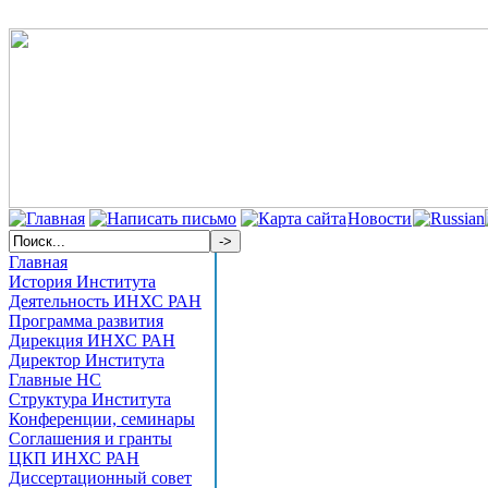
Новости
Главная
История Института
Деятельность ИНХС РАН
Программа развития
Дирекция ИНХС РАН
Директор Института
Главные НС
Структура Института
Конференции, семинары
Соглашения и гранты
ЦКП ИНХС РАН
Диссертационный совет