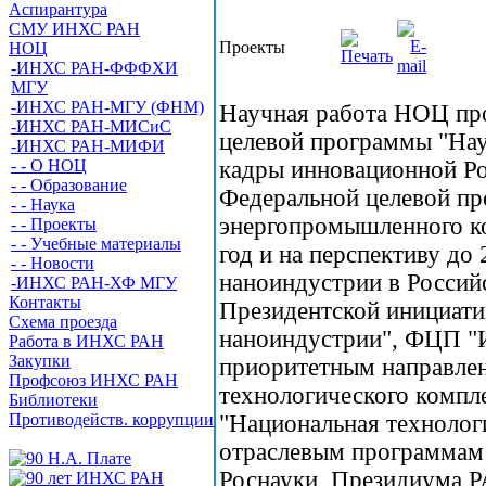
Аспирантура
СМУ ИНХС РАН
Проекты
НОЦ
-ИНХС РАН-ФФФХИ
МГУ
-ИНХС РАН-МГУ (ФНМ)
Научная работа НОЦ про
-ИНХС РАН-МИСиС
целевой программы "Нау
-ИНХС РАН-МИФИ
- - О НОЦ
кадры инновационной Рос
- - Образование
Федеральной целевой пр
- - Наука
энергопромышленного ко
- - Проекты
- - Учебные материалы
год и на перспективу до
- - Новости
наноиндустрии в Россий
-ИНХС РАН-ХФ МГУ
Контакты
Президентской инициати
Схема проезда
наноиндустрии", ФЦП "И
Работа в ИНХС РАН
Закупки
приоритетным направлен
Профсоюз ИНХС РАН
технологического компл
Библиотеки
Противодейств. коррупции
"Национальная технологи
отраслевым программам 
Роснауки, Президиума Р