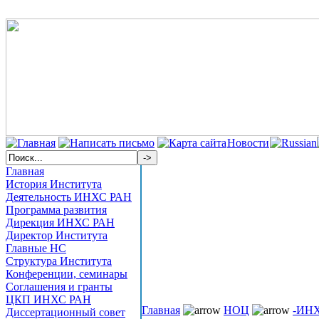
Новости
Главная
История Института
Деятельность ИНХС РАН
Программа развития
Дирекция ИНХС РАН
Директор Института
Главные НС
Структура Института
Конференции, семинары
Соглашения и гранты
ЦКП ИНХС РАН
Главная
НОЦ
-ИН
Диссертационный совет