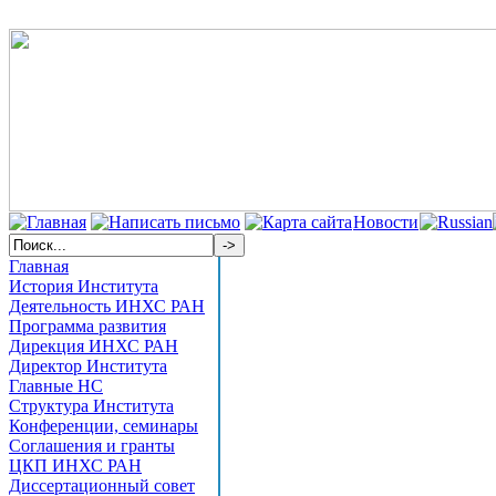
Новости
Главная
История Института
Деятельность ИНХС РАН
Программа развития
Дирекция ИНХС РАН
Директор Института
Главные НС
Структура Института
Конференции, семинары
Соглашения и гранты
ЦКП ИНХС РАН
Диссертационный совет