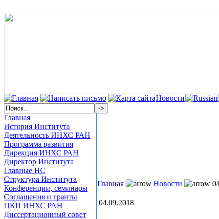
Новости
Главная
История Института
Деятельность ИНХС РАН
Программа развития
Дирекция ИНХС РАН
Директор Института
Главные НС
Структура Института
Главная
Новости
04
Конференции, семинары
Соглашения и гранты
04.09.2018
ЦКП ИНХС РАН
Диссертационный совет