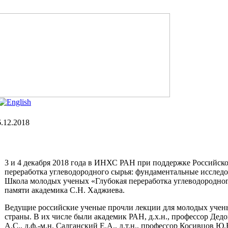
.12.2018
3 и 4 декабря 2018 года в ИНХС РАН при поддержке Российско
переработка углеводородного сырья: фундаментальные исслед
Школа молодых ученых «Глубокая переработка углеводородног
памяти академика С.Н. Хаджиева.
Ведущие российские ученые прочли лекции для молодых учены
страны. В их числе были академик РАН, д.х.н., профессор Дедов
А.С., д.ф.-м.н. Салганский Е.А., д.т.н., профессор Косивцов Ю.Ю