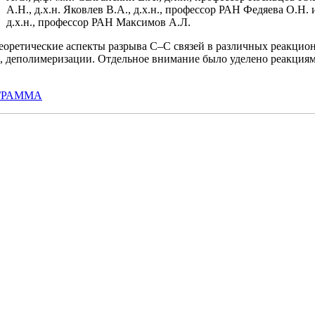
А.Н., д.х.н. Яковлев В.А., д.х.н., профессор РАН Федяева О.Н
д.х.н., профессор РАН Максимов А.Л.
еоретические аспекты разрыва С–С связей в различных реакцио
а, деполимеризации. Отдельное внимание было уделено реакци
ГРАММА