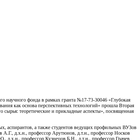
го научного фонда в рамках гранта №17-73-30046 «Глубокая
ования как основа перспективных технологий» прошла Вторая
о сырья: теоретические и прикладные аспекты», посвященная
х, аспирантов, а также студентов ведущих профильных ВУЗов
 А.Г., д.х.н., профессор Арутюнов, д.т.н., профессор Носков
., д.х.н., профессор Кузнецов Б.Н., д.т.н., профессор Грачев