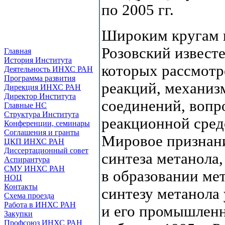
по 2005 гг.
Широким кругам 
Розовский извест
Главная
История Института
которых рассмот
Деятельность ИНХС РАН
Программа развития
реакций, механиз
Дирекция ИНХС РАН
Директор Института
соединений, вопр
Главные НС
Структура Института
реакционной сред
Конференции, семинары
Соглашения и гранты
Мировое признан
ЦКП ИНХС РАН
Диссертационный совет
синтеза метанол
Аспирантура
СМУ ИНХС РАН
в образовании мет
НОЦ
Контакты
синтезу метанола
Схема проезда
Работа в ИНХС РАН
и его промышлен
Закупки
Профсоюз ИНХС РАН