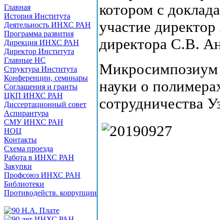
котором с доклад
Главная
История Института
участие директор
Деятельность ИНХС РАН
Программа развития
директора С.В. А
Дирекция ИНХС РАН
Директор Института
Главные НС
Микросимпозиум 
Структура Института
Конференции, семинары
науки о полимера
Соглашения и гранты
ЦКП ИНХС РАН
сотрудничества У
Диссертационный совет
Аспирантура
СМУ ИНХС РАН
НОЦ
Контакты
Схема проезда
Работа в ИНХС РАН
Закупки
Профсоюз ИНХС РАН
Библиотеки
Противодейств. коррупции