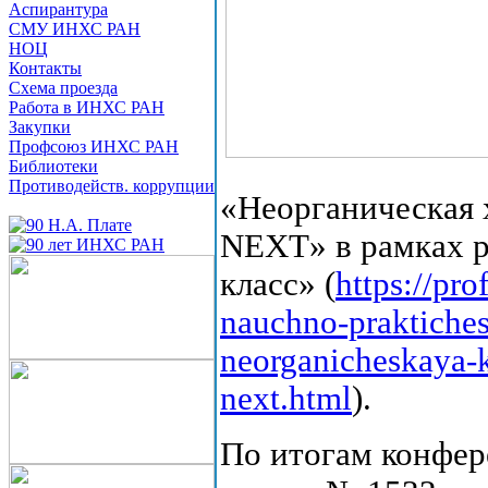
Аспирантура
СМУ ИНХС РАН
НОЦ
Контакты
Схема проезда
Работа в ИНХС РАН
Закупки
Профсоюз ИНХС РАН
Библиотеки
Противодейств. коррупции
«Неорганическая 
NEXT» в рамках р
класс» (
https://pro
nauchno-praktiches
neorganicheskaya-k
next.html
).
По итогам конфер