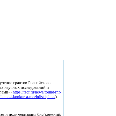
учение грантов Российского
ых научных исследований и
пами» (
https://rscf.ru/news/found/rnf-
enie-i-konkursa-mezhdistsiplina/
).
ез и полимеризация бис(кремний/