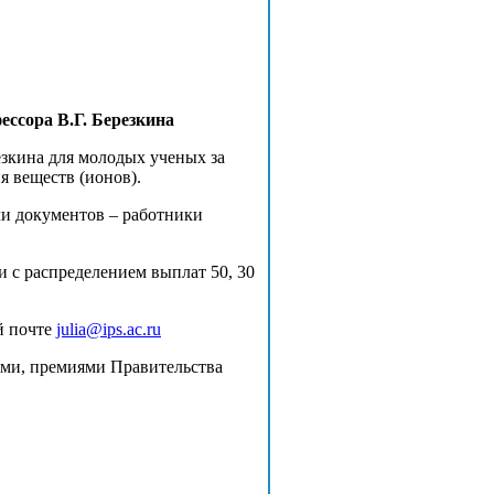
ссора В.Г. Березкина
езкина для молодых ученых за
 веществ (ионов).
чи документов – работники
и с распределением выплат 50, 30
ой почте
julia@ips.ac.ru
ями, премиями Правительства