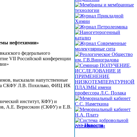
лемы нефтехимии»
авказского федерального
ытие VII Российской конференции
мии»
имов, высказали напутственные
ута СКФУ Л.В. Похилько, ФИЦ ИК
ический институт, КФУ) и
ов, А.Е. Верисокин (СКФУ) и Е.В.
>>> Новости