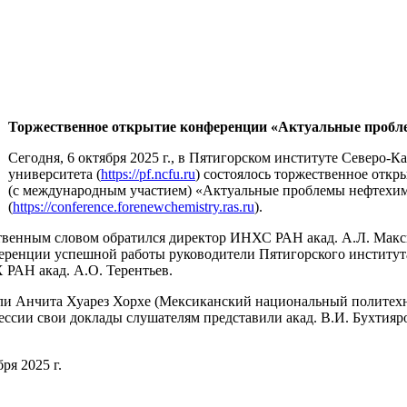
Торжественное открытие конференции «Актуальные проб
Сегодня, 6 октября 2025 г., в Пятигорском институте Северо-К
университета (
https://pf.ncfu.ru
) состоялось торжественное откр
(с международным участием) «Актуальные проблемы нефтехи
(
https://conference.forenewchemistry.ras.ru
).
ственным словом обратился директор ИНХС РАН акад. А.Л. Макс
ференции успешной работы руководители Пятигорского инстит
 РАН акад. А.О. Терентьев.
и Анчита Хуарез Хорхе (Мексиканский национальный политехн
сессии свои доклады слушателям представили акад. В.И. Бухтияр
ря 2025 г.