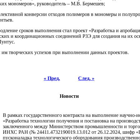
их мономеров», руководитель – М.В. Бермешев;
елективной конверсии отходов полимеров в мономеры и полупр
нтьев.
родление сроков выполнения стал проект «Разработка и апробац
ких и координационных соединений РЗЭ для создания на их о
Пунтус.
 им творческих успехов при выполнении данных проектов.
« Пред.
След. »
Новости
В рамках государственного контракта на выполнение научно-и
«Разработка технологии получения и постановка на производс
заключенного между Министерством промышленности и торго
ИНХС РАН (№ 24411.4732190019.13.012 от 26.12.2024, шифр «
пусконаладка технологического оборудования производственно