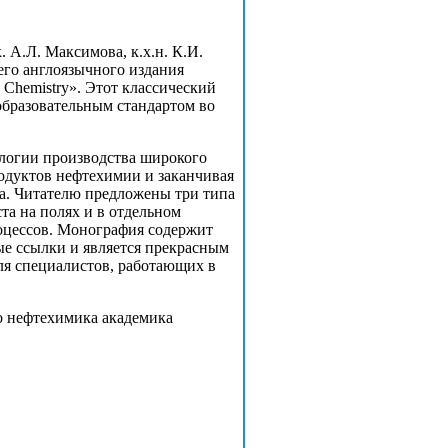
. А.Л. Максимова, к.х.н. К.И.
него англоязычного издания
 Chemistry». Этот классический
образовательным стандартом во
ологии производства широкого
одуктов нефтехимии и заканчивая
а. Читателю предложены три типа
та на полях и в отдельном
роцессов. Монография содержит
 ссылки и является прекрасным
ля специалистов, работающих в
о нефтехимика академика