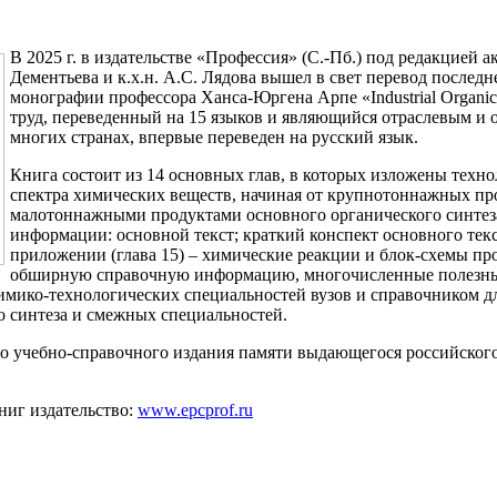
В 2025 г. в издательстве «Профессия» (С.-Пб.) под редакцией ак
Дементьева и к.х.н. А.С. Лядова вышел в свет перевод послед
монографии профессора Ханса-Юргена Арпе «Industrial Organic
труд, переведенный на 15 языков и являющийся отраслевым и 
многих странах, впервые переведен на русский язык.
Книга состоит из 14 основных глав, в которых изложены техн
спектра химических веществ, начиная от крупнотоннажных пр
малотоннажными продуктами основного органического синтез
информации: основной текст; краткий конспект основного текс
приложении (глава 15) – химические реакции и блок-схемы п
обширную справочную информацию, многочисленные полезные
имико-технологических специальностей вузов и справочником д
о синтеза и смежных специальностей.
о учебно-справочного издания памяти выдающегося российског
ниг издательство:
www.epcprof.ru