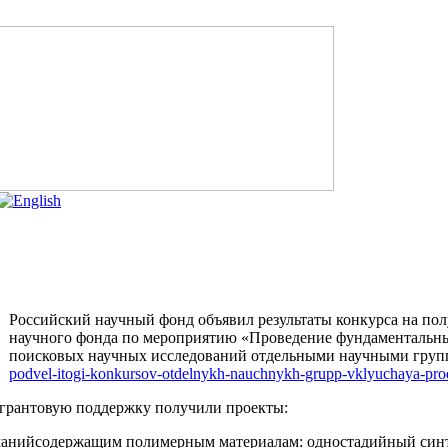
Российский научный фонд объявил результаты конкурса на пол
научного фонда по мероприятию «Проведение фундаментальн
поисковых научных исследований отдельными научными груп
podvel-itogi-konkursov-otdelnykh-nauchnykh-grupp-vklyuchaya-prodl
 грантовую поддержку получили проекты:
манийсодержащим полимерным материалам: одностадийный синт