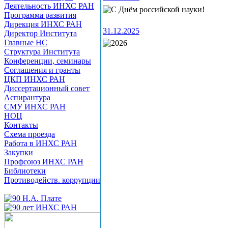
Деятельность ИНХС РАН
Программа развития
Дирекция ИНХС РАН
31.12.2025
Директор Института
Главные НС
Структура Института
Конференции, семинары
Соглашения и гранты
ЦКП ИНХС РАН
Диссертационный совет
Аспирантура
СМУ ИНХС РАН
НОЦ
Контакты
Схема проезда
Работа в ИНХС РАН
Закупки
Профсоюз ИНХС РАН
Библиотеки
Противодейств. коррупции