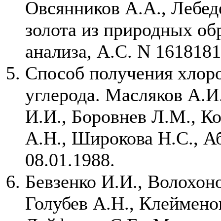
Овсянников А.А., Лебе
золота из природных об
анализа, А.С. N 1618181,
Способ получения хлор
углерода. Масляков А.И
И.И., Боровнев Л.М., К
А.Н., Широкова Н.С., А
08.01.1988.
Бевзенко И.И., Волохоно
Голубев А.Н., Клеймено