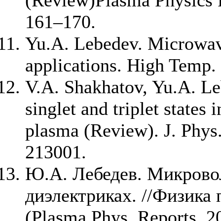
(Review)Plasma Physics R
161–170.
Yu.A. Lebedev. Microwave 
applications. High Temp. 
V.A. Shakhatov, Yu.A. Le
singlet and triplet states
plasma (Review). J. Phys.
213001.
Ю.А. Лебедев. Микрово
диэлектриках. //Физика 
(Plasma Phys. Reports, 20