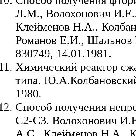
Л.М., Волохонович И.Е.,
Клейменов Н.А., Колба
Романов Е.И., Шальнов
830749, 14.01.1981.
Химический реактор сж
типа. Ю.А.Колбановски
1980.
Способ получения непр
С2-С3. Волохонович И.Е
А.С., Клейменов Н.А., 