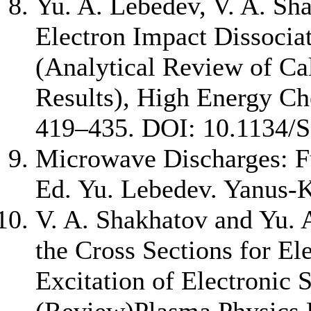
Yu. A. Lebedev, V. A. Sh
Electron Impact Dissocia
(Analytical Review of C
Results), High Energy Che
419–435. DOI: 10.1134/
Microwave Discharges: F
Ed. Yu. Lebedev. Yanus-K
V. A. Shakhatov and Yu. 
the Cross Sections for El
Excitation of Electronic