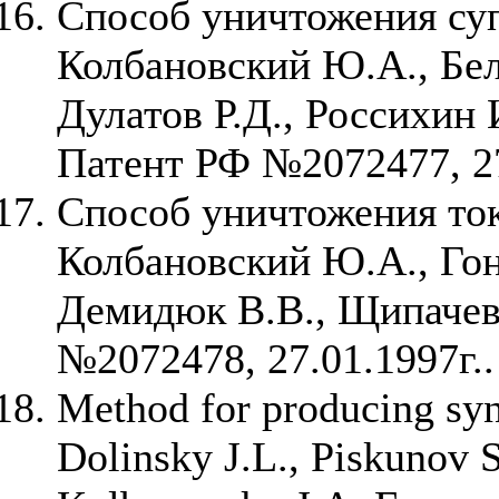
Способ уничтожения су
Колбановский Ю.А., Бел
Дулатов Р.Д., Россихин 
Патент РФ №2072477, 27
Способ уничтожения то
Колбановский Ю.А., Гон
Демидюк В.В., Щипачев
№2072478, 27.01.1997г..
Method for producing syn
Dolinsky J.L., Piskunov S