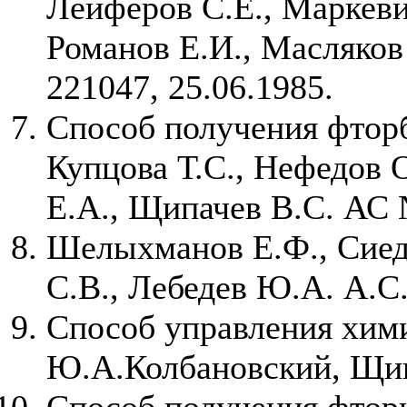
Лейферов С.Е., Маркеви
Романов Е.И., Масляков
221047, 25.06.1985.
Способ получения фторб
Купцова Т.С., Нефедов 
Е.А., Щипачев В.С. АС 
Шелыхманов Е.Ф., Сиеди
С.В., Лебедев Ю.А. А.С. 
Способ управления хим
Ю.А.Колбановский, Щип
Способ получения фтори