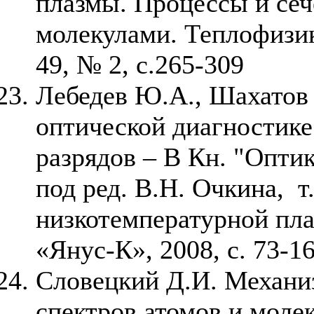
плазмы. Процессы и сеч
молекулами. Теплофизик
49, № 2, с.265-309
Лебедев Ю.А., Шахатов 
оптической диагностике
разрядов – В Кн. "Опти
под ред. В.Н. Очкина, 
низкотемпературной пла
«Янус-К», 2008, с. 73-16
Словецкий Д.И. Механи
спектров атомов и моле