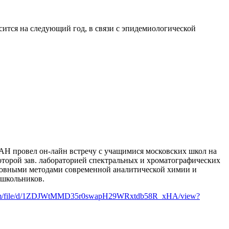
ится на следующий год, в связи с эпидемиологической
РАН провел он-лайн встречу с учащимися московских школ на
торой зав. лабораторией спектральных и хроматографических
новными методами современной аналитической химии и
 школьников.
e.com/file/d/1ZDJWtMMD35r0swapH29WRxtdb58R_xHA/view?