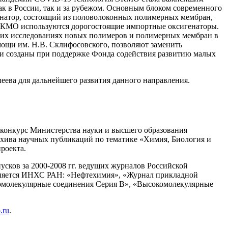
ак в России, так и за рубежом. Основным блоком современного
натор, состоящий из половолоконных полимерных мембран,
ЭКМО используются дорогостоящие импортные оксигенаторы.
их исследованиях новых полимеров и полимерных мембран в
щи им. Н.В. Склифосовского, позволяют заменить
 созданы при поддержке Фонда содействия развитию малых
ева для дальнейшего развития данного направления.
конкурс Министерства науки и высшего образования
рхива научных публикаций по тематике «Химия, Биология и
роекта.
усков за 2000-2008 гг. ведущих журналов Российской
является ИНХС РАН: «Нефтехимия», «Журнал прикладной
омолекулярные соединения Серия B», «Высокомолекулярные
.ru
.