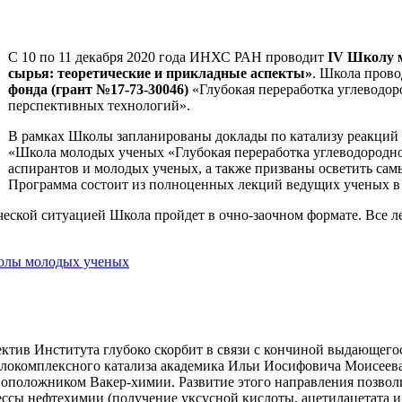
С 10 по 11 декабря 2020 года ИНХС РАН проводит
IV Школу м
сырья: теоретические и прикладные аспекты»
. Школа пров
фонда (грант №17-73-30046)
«Глубокая переработка углеводор
перспективных технологий».
В рамках Школы запланированы доклады по катализу реакций о
«Школа молодых ученых «Глубокая переработка углеводородно
аспирантов и молодых ученых, а также призваны осветить сам
Программа состоит из полноценных лекций ведущих ученых в 
ческой ситуацией Школа пройдет в очно-заочном формате. Все 
олы молодых ученых
ктив Института глубоко скорбит в связи с кончиной выдающегос
локомплексного катализа академика Ильи Иосифовича Моисеева
оположником Вакер-химии. Развитие этого направления позвол
ссы нефтехимии (получение уксусной кислоты, ацетилацетата и 