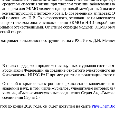
средством спасения жизни при тяжелом течении заболевания к
аппарата для ЭКМО является одноразовый мембранный оксиге
контактирующих с потоком крови. В современных аппаратах 
й помощи им. Н.В. Склифосовского, основанные на многолетн
 практическом опыте использования ЭКМО в НИИ скорой помо
шевыми отечественными. Опытные образцы модулей ЭКМО были
еской сфере.
атривает возможность сотрудничества с РХТУ им. Д.И. Менделе
В целях поддержки продвижения научных журналов состоялся 
Российской Федерации на создание открытого электронного а
Физиология». ИНХС РАН примет участие в реализации этого п
Основой открытого электронного архива станет коллекция вып
академии наук, в том числе журналов, учредителем которых 
химии», «Высокомолекулярные соединения Серия А», «Высок
соединения Серия C».
тся до конца 2020 года, он будет доступен на сайте
PhysChemBio