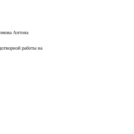
имова Антона
одотворной работы на