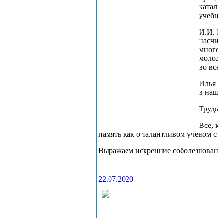
катал
учебн
И.И. 
насчи
много
молод
во вс
Илья 
в наш
Труды
Все, 
память как о талантливом ученом 
Выражаем искренние соболезнован
22.07.2020