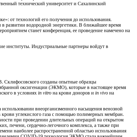
твенный технический университет и Сахалинский
е»: от технологий его получения до использования.
 в развитии водородной энергетики. В ближайшее время
роприятием станет конференция, ее проведение намечено на
кие институты. Индустриальные партнеры войдут в
. Склифосовского созданы опытные образцы
мбранной оксигенации (ЭКМО), которые в настоящее время
ского в условиях
in vitro
на крови доноров и
in vivo
на
на использовании внеорганизменного насыщения венозной
в крови углекислого газа с помощью полимерных мембран.
ности при проведении длительных операций на открытом
их, печени, сердечно-легочного комплекса, а также при
ремени наиболее распространенной областью использования
д пандемии COVID-19 технология ЭКМО стала важнейшим