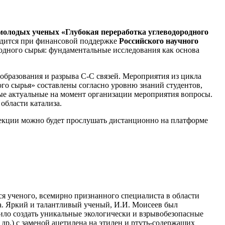
олодых ученых «Глубокая переработка углеводородного
одится при финансовой поддержке
Российского научного
одного сырья: фундаментальные исследования как основа
бразования и разрыва С-С связей. Мероприятия из цикла
го сырья» составлены согласно уровню знаний студентов,
ые актуальные на момент организации мероприятия вопросы.
области катализа.
лекции можно будет прослушать дистанционно на платформе
я ученого, всемирно признанного специалиста в области
. Яркий и талантливый ученый, И.И. Моисеев был
ило создать уникальные экологически и взрывобезопасные
др.) с заменой ацетилена на этилен и ртуть-содержащих