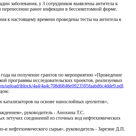
тадии заболевания, у 3 сотрудников выявлены антитела к
и перенесении ранее инфекции в бессимптомной форме.
я к настоящему времени проведены тесты на антитела к
 года на получение грантов по мероприятию «Проведение
ой программы исследовательских проектов, реализуемых
cf.ru/upload/iblock/4a4/4a4c708d6848e0923595faabd6c4dde9.pdf
.
дом:
 катализаторов на основе нанослойных цеолитов»,
ждением», руководитель - Анохина Т.С.
х летучих соединений из сточных вод нефтехимических
-и нефтехимического сырья», руководитель - Зарезин Д.П.