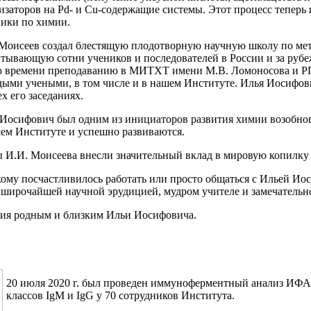
изаторов на Pd- и Cu-содержащие системы. Этот процесс теперь 
ики по химии.
Моисеев создал блестящую плодотворную научную школу по мет
тывающую сотни учеников и последователей в России и за рубе
 времени преподаванию в МИТХТ имени М.В. Ломоносова и РГУ 
ыми учеными, в том числе и в нашем Институте. Илья Иосифов
ех его заседаниях.
Иосифович был одним из инициаторов развития химии возобновл
ем Институте и успешно развиваются.
 И.И. Моисеева внесли значительный вклад в мировую копилку 
кому посчастливилось работать или просто общаться с Ильей И
с широчайшей научной эрудицией, мудром учителе и замечательн
ия родным и близким Ильи Иосифовича.
20 июля 2020 г. был проведен иммуноферментный анализ ИФА
классов IgM и IgG у 70 сотрудников Института.