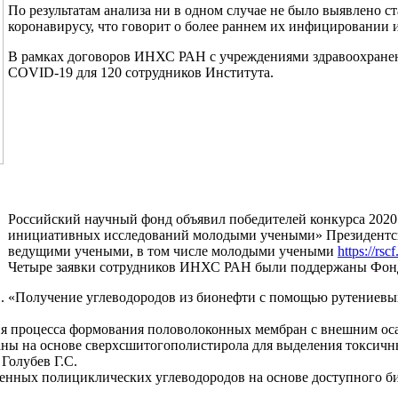
По результатам анализа ни в одном случае не было выявлено с
коронавирусу, что говорит о более раннем их инфицировании 
В рамках договоров ИНХС РАН с учреждениями здравоохранени
COVID-19 для 120 сотрудников Института.
Российский научный фонд объявил победителей конкурса 2020
инициативных исследований молодыми учеными» Президентск
ведущими учеными, в том числе молодыми учеными
https://rs
Четыре заявки сотрудников ИНХС РАН были поддержаны Фон
«Получение углеводородов из бионефти с помощью рутениевых
ия процесса формования половолоконных мембран с внешним оса
ы на основе сверхсшитогополистирола для выделения токсичны
 Голубев Г.С.
нных полициклических углеводородов на основе доступного био