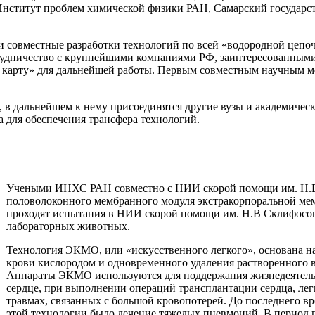
Институт проблем химической физики РАН, Самарский государс
и совместные разработки технологий по всей «водородной цепочк
рудничество с крупнейшими компаниями РФ, заинтересованными
карту» для дальнейшей работы. Первым совместным научным ме
 в дальнейшем к нему присоединятся другие вузы и академичес
 для обеспечения трансфера технологий.
Учеными ИНХС РАН совместно с НИИ скорой помощи им. Н.В
половолоконного мембранного модуля экстракорпоральной ме
проходят испытания в НИИ скорой помощи им. Н.В Склифосов
лабораторных животных.
Технология ЭКМО, или «искусственного легкого», основана 
крови кислородом и одновременного удаления растворенного 
Аппараты ЭКМО используются для поддержания жизнедеятель
сердце, при выполнении операций трансплантации сердца, легк
травмах, связанных с большой кровопотерей. До последнего в
этой технологии было лечение тяжелых пневмоний. В перио