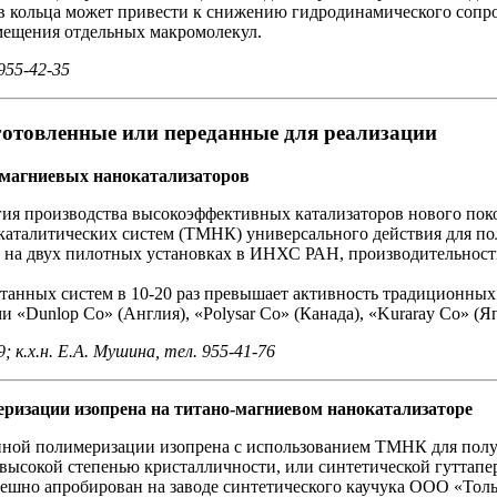
в кольца может привести к снижению гидродинамического сопро
емещения отдельных макромолекул.
955-42-35
готовленные или переданные для реализации
-магниевых нанокатализаторов
огия производства высокоэффективных катализаторов нового по
каталитических систем (ТМНК) универсального действия для по
на двух пилотных установках в ИНХС РАН, производительность 
отанных систем в 10-20 раз превышает активность традиционных
«Dunlop Co» (Англия), «Polysar Co» (Канада), «Kuraray Co» (Я
; к.х.н. Е.А. Мушина, тел. 955-41-76
еризации изопрена на титано-магниевом нанокатализаторе
онной полимеризации изопрена с использованием ТМНК для пол
 высокой степенью кристалличности, или синтетической гуттапе
пешно апробирован на заводе синтетического каучука ООО «То