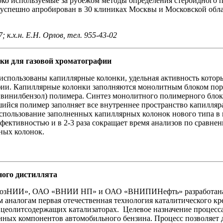
око используемые за рубежом методы определения стероидного п
 успешно апробирован в 30 клиниках Москвы и Московской облас
 к.х.н. Е.Н. Орлов, тел. 955-43-02
и для газовой хроматографии
использованы капиллярные колонки, удельная активность которы
фии. Капиллярные колонки заполняются монолитным блоком пор
дивинилбензол) полимера. Синтез монолитного полимерного блок
шийся полимер заполняет все внутреннее пространство капилляр
Использование заполненных капиллярных колонок нового типа в 
фективностью и в 2-3 раза сокращает время анализов по сравне
ных колонок.
1
ного дистиллята
розНИИ», ОАО «ВНИИ НП» и ОАО «ВНИПИНефть» разработана 
аналогам первая отечественная технология каталитического кр
 цеолитсодержащих катализаторах. Целевое назначение процесса
нных компонентов автомобильного бензина. Процесс позволяет 