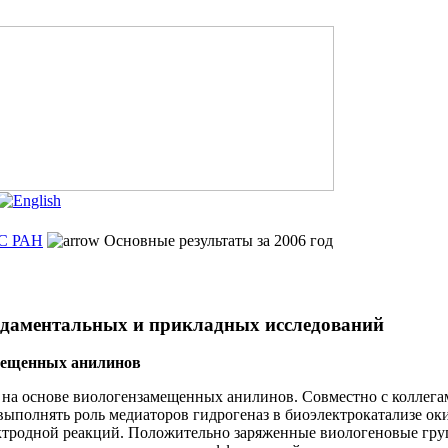
ХС РАН
Основные результаты за 2006 год
даментальных и прикладных исследований
мещенных анилинов
на основе виологензамещенных анилинов. Совместно с коллега
выполнять роль медиаторов гидрогеназ в биоэлектрокатализе ок
ктродной реакций. Положительно заряженные виологеновые гр