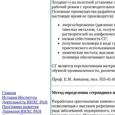
Холдинг») на пилотной установке
рабочий режим с производительност
Основные преимущества разработа
настоящее время не производится):
энергосбережение (давление 
тяжелых металлов, т.к. полу
растворителей на алифатичес
низкая себестоимость СГ;
получение полимера в виде г
практического использования
химическая чистота, высокая
полимера обеспечивают высо
СГ является перспективным матери
обувной промышленности, различны
Проф. Е.М. Антипов, тел. 955-41-69
Метод определения стероидного 
Главная
История Института
Разработана оригинальная химико-х
Деятельность ИНХС РАН
позволяющая с высоким разрешени
Программа развития
ряда заболеваний эндокринного, ги
Дирекция ИНХС РАН