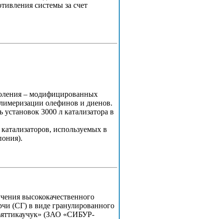
тивления системы за счет
коления – модифицированных
лимеризации олефинов и диенов.
установок 3000 л катализатора в
 катализаторов, используемых в
пония).
учения высококачественного
рчи (СГ) в виде гранулированного
льяттикаучук» (ЗАО «СИБУР-