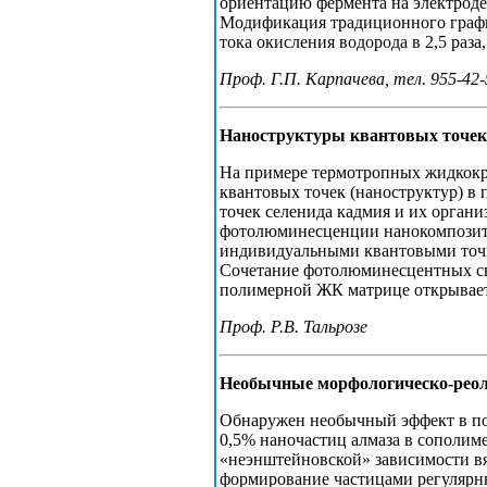
ориентацию фермента на электроде
Модификация традиционного графи
тока окисления водорода в 2,5 раз
Проф. Г.П. Карпачева, тел. 955-42-
Наноструктуры квантовых точек
На примере термотропных жидкокр
квантовых точек (наноструктур) в
точек селенида кадмия и их орган
фотолюминесценции нанокомпозито
индивидуальными квантовыми точка
Сочетание фотолюминесцентных св
полимерной ЖК матрице открывает 
Проф. Р.В. Тальрозе
Необычные морфологическо-реол
Обнаружен необычный эффект в по
0,5% наночастиц алмаза в сополиме
«неэнштейновской» зависимости вя
формирование частицами регулярны