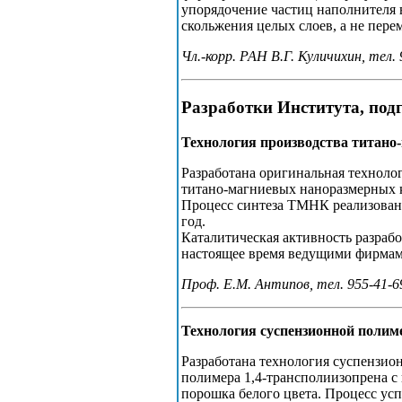
упорядочение частиц наполнителя 
скольжения целых слоев, а не пер
Чл.-корр. РАН В.Г. Куличихин, тел. 
Разработки Института, под
Технология производства титано
Разработана оригинальная технол
титано-магниевых наноразмерных 
Процесс синтеза ТМНК реализован 
год.
Каталитическая активность разраб
настоящее время ведущими фирмами 
Проф. Е.М. Антипов, тел. 955-41-69
Технология суспензионной полим
Разработана технология суспензи
полимера 1,4-трансполиизопрена с
порошка белого цвета. Процесс ус