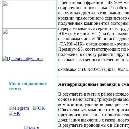
– бензиновой фракции – 48-50% мас
гидроочищенного сырья. Разработан
вакуумных дистиллятов, выкипающи
крекинг прямогонного сернистого
полученных компонентов моторных 
перерабатываются сернистые, тру
НК» (г. Нижнекамск) на базе имеющ
октановым числом 90 по исследоват
«ТАИФ–НК» организовано крупното
Премиум-95, соответствующих по к
положены в основу развития други
высококачественным отечественны
академик С.Н. Хаджиев, тел. 952-5
Мы в социальных
Антифрикционные добавки к сма
сетях:
В результате начатых ранее иссл
основе наночастиц трисульфида мо
композиции, удовлетворяющие сам
Обязательным компонентом присад
противоизносные и антиокислитель
дожигания выхлопных газов, поэто
В результате проводимых в Инстит