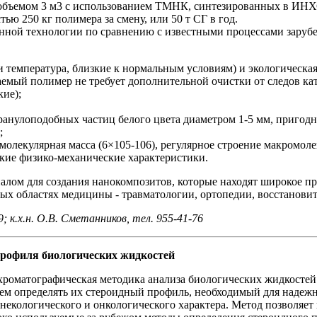
 объемом 3 м3 с использованием ТМНК, синтезированных в ИНХ
ью 250 кг полимера за смену, или 50 т СГ в год.
нной технологии по сравнению с известными процессами заруб
и температура, близкие к нормальным условиям) и экологическая
чаемый полимер не требует дополнительной очистки от следов ка
кие);
ранулоподобных частиц белого цвета диаметром 1-5 мм, пригод
;
 молекулярная масса (6×105-106), регулярное строение макромол
кие физико-механические характеристики.
алом для создания нанокомпозитов, которые находят широкое п
х областях медицины - травматологии, ортопедии, восстанови
; к.х.н. О.В. Сметанников, тел. 955-41-76
профиля биологических жидкостей
роматографическая методика анализа биологических жидкостей (
ем определять их стероидный профиль, необходимый для надеж
некологического и онкологического характера. Метод позволяет 