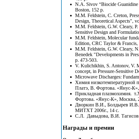
N.A. Sivov “Biocide Guanidine c
Boston, 152 p.
M.M. Feldstein, C. Creton, Press
Design, Theoretical Aspects", vo
M.M. Feldstein, G.W. Cleary, P.
Sensitive Design and Formulatio
M.M. Feldstein, Molecular funda
Edition, CRC Taylor & Francis,
M.M. Feldstein, G.W. Cleary, N.A
Benedek "Developments in Press
p. 473-503.
V. Kulichikhin, S. Antonov, V. 
concept, in Pressure-Sensitive D
Microwave Discharges: Fundamen
Химия низкотемпературной пл
Платэ, В. Фортова. «Янус-К»,
Прикладная плазмохимия. т.X
Фортова. «Янус-К», Москва, 2
Дворкин В.И., Болдырев И.В.
МИТХТ 2006г., 14 с.
С.Л. Давыдова, В.И. Тагисов
Награды и премии