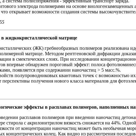
, а система полисопряжения - эффективный транспорт заряда.
тового электрода полимерами на основе виологензамещенных 
а, что открывает возможности создания системы высокочувствит
55
 в жидкокристаллической матрице
исталлических (ЖК) гребнеобразных полимеров реализована ид
 полимерной матрице. Методом рентгеновской дифракции доказа
изации в смектических слоях. При исследовании концентрацион
в впервые обнаружен пороговый эффект: полоса фотолюминесц
ми, появляется при содержании наночастиц > 5 масс.%.
ойств полупроводниковых квантовых точек с возможностью их 
перспективы получения нового класса материалов для фотоэле
огические эффекты в расплавах полимеров, наполненных н
ведении расплавов полимеров при введении наночастиц детона
ре стирола с акрилонитрилом вязкость снижается на 44%. Одной
зкости от концентрации наночастиц может быть необычная морф
х концентрических колец. Как видно из рассмотрения последов