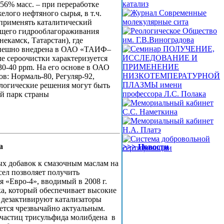
56% масс. – при переработке
лого нефтяного сырья, в т.ч.
 применять каталитический
ющего гидрооблагораживания
камск, Татарстан), где
успешно внедрена в ОАО «ТАИФ–
е сероочистки характеризуется
30-40 ppm. На его основе в ОАО
: Нормаль-80, Регуляр-92,
логические решения могут быть
й парк страны
а
>>> Новости
х добавок к смазочным маслам на
сел позволяет получить
«Евро‑4», вводимый в 2008 г.
а, который обеспечивает высокие
 дезактивируют катализаторы
ется чрезвычайно актуальным.
очастиц трисульфида молибдена в