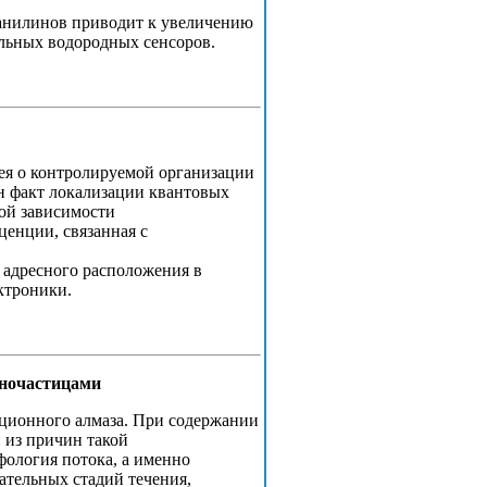
анилинов приводит к увеличению
ельных водородных сенсоров.
ея о контролируемой организации
н факт локализации квантовых
ной зависимости
енции, связанная с
адресного расположения в
ктроники.
аночастицами
ционного алмаза. При содержании
 из причин такой
ология потока, а именно
ательных стадий течения,