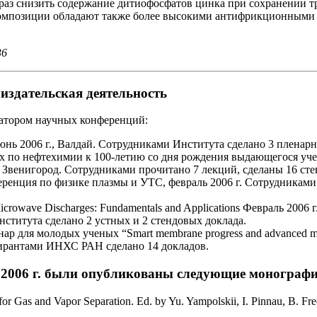
0 раз снизить содержание дитиофосфатов цинка при сохранении
 композиции обладают также более высокими антифрикционными 
36
издательская деятельность
изатором научных конференций:
юнь 2006 г., Валдай. Сотрудниками Института сделано 3 пленарн
 по нефтехимии к 100-летию со дня рождения выдающегося уч
 г. Звенигород. Сотрудниками прочитано 7 лекций, сделаны 16 ст
ренция по физике плазмы и УТС, февраль 2006 г. Сотрудниками
icrowave Discharges: Fundamentals and Applications Февраль 2006 г
ститута сделано 2 устных и 2 стендовых доклада.
р для молодых ученых “Smart membrane progress and advanced mem
ирантами ИНХС РАН сделано 14 докладов.
 2006 г. были опубликованы следующие монографи
or Gas and Vapor Separation. Ed. by Yu. Yampolskii, I. Pinnau, B. Fr