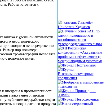
рофиля требуют несколько суток,
ти. Работа готовится к
х близка к удельной активности
истого неорганического
а производится непосредственно в
а. Размер пор полимера
газовой хроматографии позволяет
нию с использованием
и внедрена в промышленность
екинга вакуумного газойля
 – углубление переработки нефти
достичь выхода целевого продукта