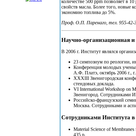
количестве 500 ppm позволяет в 1
свойств масла. Более того, новые
экономию топлива до 5%.
Проф. О.П. Паренаго, тел. 955-42-
Научно-организационная и 
В 2006 г. Институт являлся орган
23 симпозиум по реологии, и
Конференция молодых ученых
А.Ф. Платэ, октябрь 2006 г.,
XXXIII Звенигородская конфе
стендовых доклада.
VI International Workshop on M
Звенигород. Сотрудниками Ин
Российско-французский семина
Москва. Сотрудниками и асп
Сотрудниками Института в
Material Science of Membranes f
435 p.