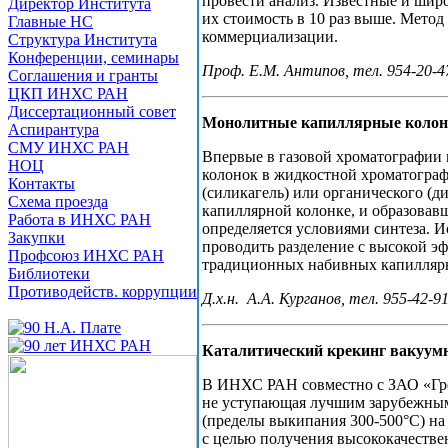
провести анализ. Известные и шир
Директор Института
их стоимость в 10 раз выше. Метод
Главные НС
коммерциализации.
Структура Института
Конференции, семинары
Проф. Е.М. Антипов, тел. 954-20-47;
Соглашения и гранты
ЦКП ИНХС РАН
Диссертационный совет
Монолитные капиллярные колонк
Аспирантура
СМУ ИНХС РАН
Впервые в газовой хроматографии 
НОЦ
колонок в жидкостной хроматогра
Контакты
(силикагель) или органического (
Схема проезда
капиллярной колонке, и образовав
Работа в ИНХС РАН
определяется условиями синтеза. 
Закупки
проводить разделение с высокой эф
Профсоюз ИНХС РАН
традиционных набивных капилляр
Библиотеки
Противодейств. коррупции
Д.х.н. А.А. Курганов, тел. 955-42-9
Каталитический крекинг вакуум
В ИНХС РАН совместно с ЗАО «Г
не уступающая лучшим зарубежным 
(пределы выкипания 300-500°С) на
с целью получения высококачестве