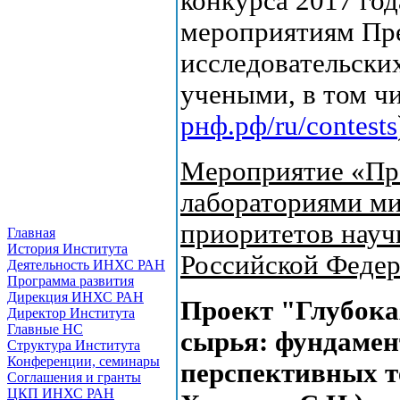
конкурса 2017 год
мероприятиям Пр
исследовательски
учеными, в том ч
рнф.рф/ru/contests
Мероприятие «Пр
лабораториями ми
приоритетов науч
Главная
История Института
Российской Феде
Деятельность ИНХС РАН
Программа развития
Дирекция ИНХС РАН
Проект "Глубока
Директор Института
Главные НС
сырья: фундамен
Структура Института
Конференции, семинары
перспективных т
Соглашения и гранты
ЦКП ИНХС РАН