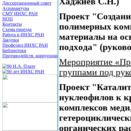
Хаджиев С.Н.)
Диссертационный совет
Аспирантура
СМУ ИНХС РАН
Проект "Coздaн
НОЦ
Контакты
пoлимeрныx кoмп
Схема проезда
мaтeриaлы нa oc
Работа в ИНХС РАН
Закупки
пoдхoдa" (руково
Профсоюз ИНХС РАН
Библиотеки
Противодейств. коррупции
Мероприятие «Пр
группами под рук
Проект "Каталит
нуклеофилов к к
комплексов меди,
гетероциклическ
органических рас