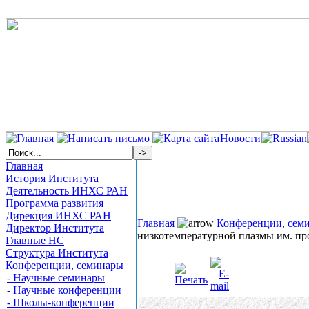
Новости
Главная
История Института
Деятельность ИНХС РАН
Программа развития
Дирекция ИНХС РАН
Главная
Конференции, сем
Директор Института
низкотемпературной плазмы им. пр
Главные НС
Структура Института
Конференции, семинары
- Научные семинары
- Научные конференции
- Школы-конференции