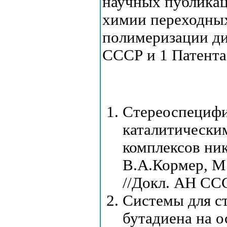
научных публикац
химии переходных
полимеризации ди
СССР и 1 Патента
Стереоспецифи
каталитически
комплексов ник
В.А.Кормер, М.
//Докл. АН ССС
Системы для с
бутадиена на 