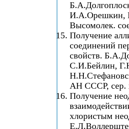
Б.А.Долгоплос
И.А.Орешкин, Е
Высомолек. сое
Получение алл
соединений пе
свойств. Б.А.Д
С.И.Бейлин, Г.
Н.Н.Стефановск
АН СССР, сер. 
Получение нео
взаимодействи
хлористым нео
Е.Л.Воллерштей