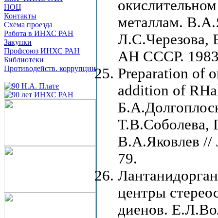
окислительном
НОЦ
Контакты
металлам. В.А.
Схема проезда
Работа в ИНХС РАН
Л.С.Черезова, 
Закупки
Профсоюз ИНХС РАН
АН СССР. 1983,
Библиотеки
Противодейств. коррупции
Preparation of 
addition of RHal
Б.А.Долгоплоск
Т.В.Соболева, 
В.А.Яковлев // 
79.
Лантанидорган
центры стерео
диенов. Е.Л.Во