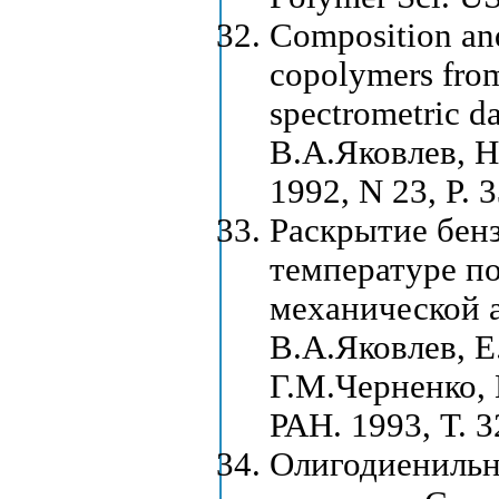
Composition and
copolymers fro
spectrometric d
В.А.Яковлев, Н.
1992, N 23, P. 3
Раскрытие бен
температуре по
механической 
В.А.Яковлев, Е
Г.М.Черненко, 
РАН. 1993, Т. 3
Олигодиенильн