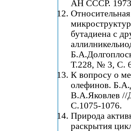
АН СССР. 1973,
Относительная
микроструктур
бутадиена с д
аллилникельиод
Б.А.Долгоплоск
Т.228, № 3, С. 
К вопросу о ме
олефинов. Б.А.
В.А.Яковлев //
С.1075-1076.
Природа актив
раскрытия цик