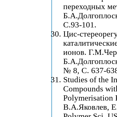
переходных ме
Б.А.Долгоплоск
С.93-101.
Цис-стереорег
каталитические
ионов. Г.М.Чер
Б.А.Долгоплоск 
№ 8, С. 637-63
Studies оf the 
Compounds with
Polymerisation 
В.А.Яковлев, Е
Polymer Sci. US