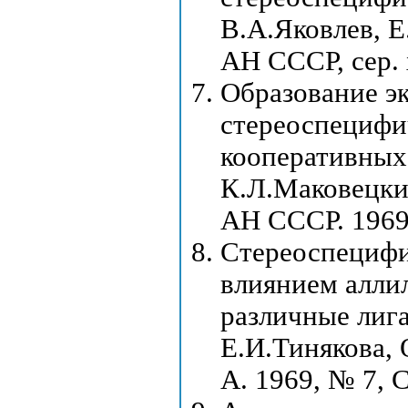
В.А.Яковлев, Е
АН СССР, сер. 
Образование э
стереоспецифи
кооперативных
К.Л.Маковецкий
АН СССР. 1969,
Стереоспецифи
влиянием алли
различные лига
Е.И.Тинякова, 
А. 1969, № 7, 