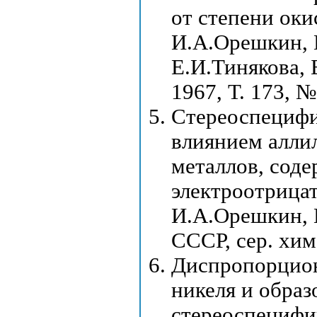
от степени оки
И.А.Орешкин, 
Е.И.Тинякова, 
1967, Т. 173, №
Стереоспецифи
влиянием алли
металлов, соде
электроотрица
И.А.Орешкин, Е
СССР, сер. хим
Диспропорцион
никеля и образ
стереоспецифи