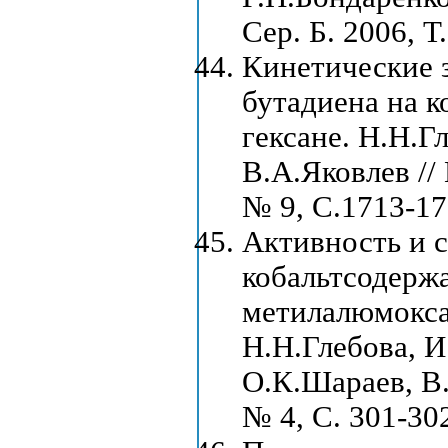
Сер. Б. 2006, Т
Кинетические 
бутадиена на к
гексане. Н.Н.Г
В.А.Яковлев // 
№ 9, С.1713-17
Активность и 
кобальтсодержа
метилалюмокса
Н.Н.Глебова, И
О.К.Шараев, В.
№ 4, С. 301-30