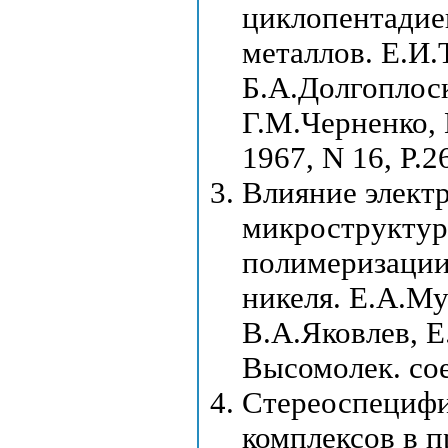
циклопентадие
металлов. Е.И.
Б.А.Долгоплос
Г.М.Черненко, В
1967, N 16, P.2
Влияние элект
микроструктур
полимеризации
никеля. Е.А.Му
В.А.Яковлев, Е
Высомолек. соед
Стереоспецифи
комплексов в 