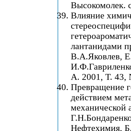
Высокомолек. со
Влияние химич
стереоспецифи
гетероаромати
лантанидами п
В.А.Яковлев, Е
И.Ф.Гавриленко
А. 2001, Т. 43, 
Превращение г
действием мет
механической а
Г.Н.Бондаренко
Нефтехимия, Б. 