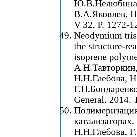
Ю.В.Нелюбина,
В.А.Яковлев, Н
V 32, P. 1272-1
Neodymium tris-
the structure-re
isoprene polym
А.Н.Тавторкин
Н.Н.Глебова, Н
Г.Н.Бондаренко
General. 2014. 
Полимеризация
катализаторах.
Н.Н.Глебова, Г