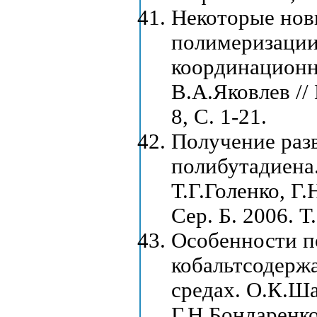
Некоторые нов
полимеризации
координационн
В.А.Яковлев // 
8, С. 1-21.
Получение разв
полибутадиена
Т.Г.Голенко, Г
Сер. Б. 2006. Т
Особенности п
кобальтсодерж
средах. О.К.Ша
Г.Н.Бондаренко