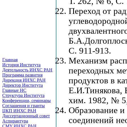
Т. 262, № 6, С.
Переход от ра
углеводородно
двухвалентного
Б.А.Долгоплоск
С. 911-913.
Механизм расп
Главная
История Института
переходных ме
Деятельность ИНХС РАН
Программа развития
продуктов в ка
Дирекция ИНХС РАН
Директор Института
Е.И.Тинякова, 
Главные НС
Структура Института
хим. 1982, № 5
Конференции, семинары
Соглашения и гранты
Образование и
ЦКП ИНХС РАН
Диссертационный совет
соединений не
Аспирантура
СМУ ИНХС РАН