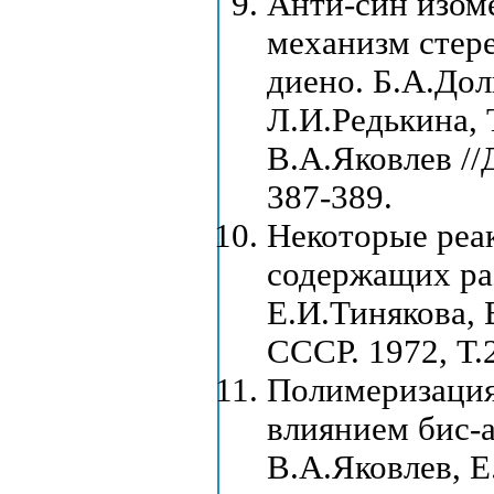
Анти-син изом
механизм стер
диено. Б.А.Дол
Л.И.Редькина, 
В.А.Яковлев //
387-389.
Некоторые реа
содержащих ра
Е.И.Тинякова, 
СССР. 1972, Т.
Полимеризация
влиянием бис-
В.А.Яковлев, Е