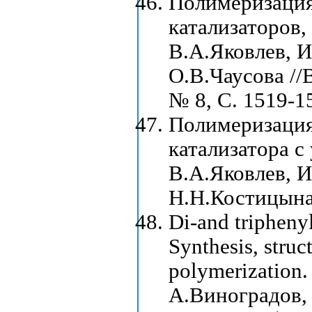
Полимеризация
катализаторов,
В.А.Яковлев, И
О.В.Чаусова //В
№ 8, С. 1519-1
Полимеризация
катализатора с
В.А.Яковлев, И
Н.Н.Костицына 
Di-and triphen
Synthesis, struc
polymerization
А.Виноградов,