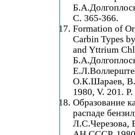
Б.А.Долгоплоск
С. 365-366.
Formation of O
Carbin Types by
and Yttrium Chl
Б.А.Долгоплоск
Е.Л.Воллерштей
О.К.Шараев, В.
1980, V. 201. P.
Образование к
распаде бензи
Л.С.Черезова, 
АН СССР. 1980,