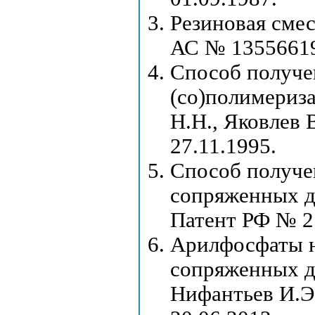
Резиновая смес
АС № 13556619
Способ получен
(со)полимериз
Н.Н., Яковлев 
27.11.1995.
Способ получе
сопряженных д
Патент РФ № 21
Арилфосфаты н
сопряженных д
Нифантьев И.Э.