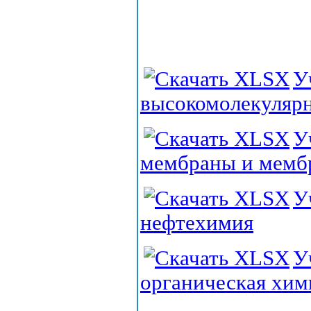
У
высокомолекуляр
У
мембраны и мемб
У
нефтехимия
У
органическая хим