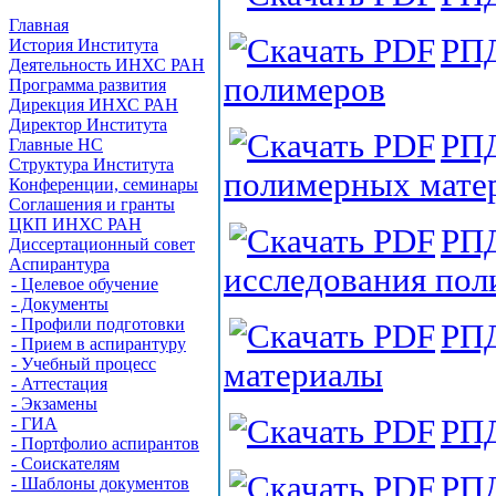
Главная
РПД
История Института
Деятельность ИНХС РАН
полимеров
Программа развития
Дирекция ИНХС РАН
Директор Института
РПД
Главные НС
Структура Института
полимерных матер
Конференции, семинары
Соглашения и гранты
ЦКП ИНХС РАН
РПД
Диссертационный совет
Аспирантура
исследования пол
- Целевое обучение
- Документы
- Профили подготовки
РПД
- Прием в аспирантуру
- Учебный процесс
материалы
- Аттестация
- Экзамены
РПД
- ГИА
- Портфолио аспирантов
- Соискателям
РПД
- Шаблоны документов