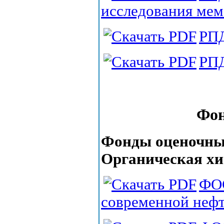
исследования ме
РПД
РПД
Фон
Фонды оценочных
Органическая х
ФОС
современной нефте