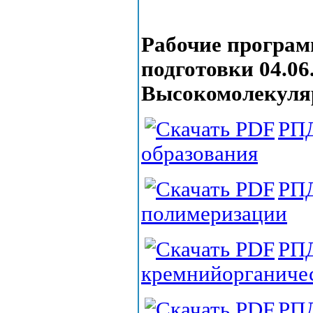
Рабочие програ
подготовки 04.06
Высокомолекуля
РПД
образования
РПД
полимеризации
РПД
кремнийорганиче
РПД