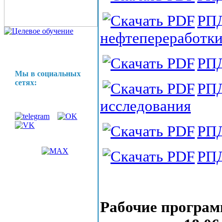
РПД
нефтепереработк
РПД
Мы в социальных
сетях:
РПД
исследования
РПД
РПД
Рабочие програ