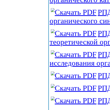
РПД
органического си
РПД
теоретической ор
РПД
исследования орг
РПД
РПД
РПД