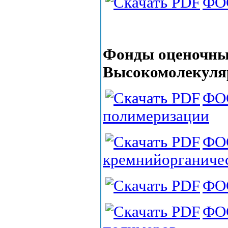
ФОС
Фонды оценочных
Высокомолекуля
ФОС
полимеризации
ФОС
кремнийорганиче
ФОС
ФОС