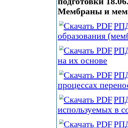
подготовки 18.06
Мембраны и мем
РПД
образования (мем
РПД
на их основе
РПД
процессах перено
РПД
используемых в с
РПД