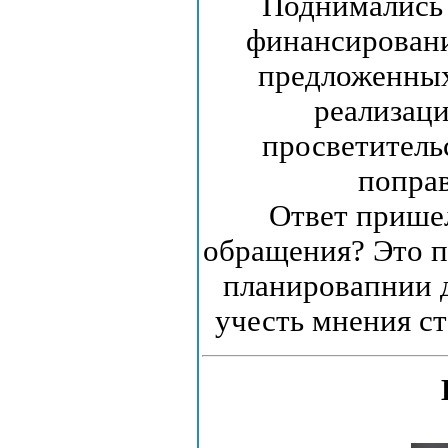
Поднимались 
финансировани
предложенных
реализац
просветитель
поправ
Ответ прише
обращения? Это п
планировапнии 
учесть мнения с