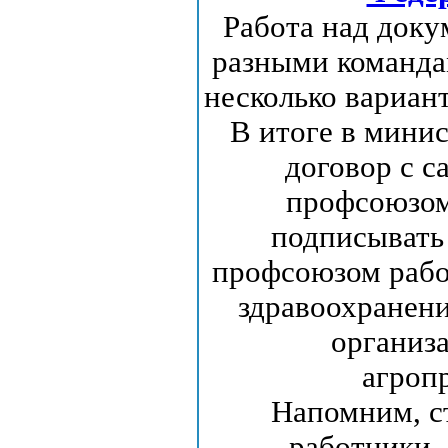
Работа над доку
разными команда
несколько вариан
В итоге в мини
договор с 
профсоюзом
подписывать 
профсоюзом рабо
здравоохранен
организ
агроп
Напомним, с
работники,