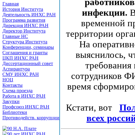
работников
Главная
История Института
инфекции.
В
Деятельность ИНХС РАН
Программа развития
временной п
Дирекция ИНХС РАН
Директор Института
территории орга
Главные НС
Структура Института
На оперативн
Конференции, семинары
выяснилось, ч
Соглашения и гранты
ЦКП ИНХС РАН
требования 
Диссертационный совет
Аспирантура
сотрудников Ф
СМУ ИНХС РАН
НОЦ
время сформиро
Контакты
Схема проезда
Работа в ИНХС РАН
Закупки
Кстати, вот
Пол
Профсоюз ИНХС РАН
Библиотеки
всех росси
Противодейств. коррупции