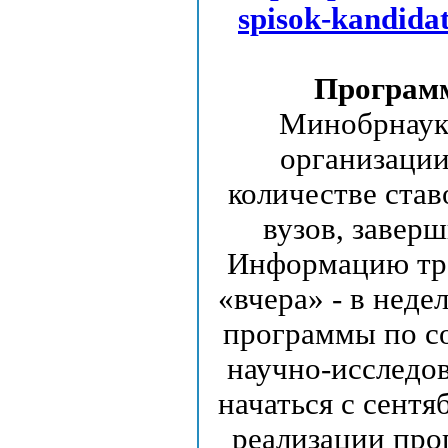
spisok-kandida
Программ
Минобрнауки
организаци
количестве став
вузов, заверш
Информацию тра
«вчера» - в неде
программы по с
научно-исследов
начаться с сент
реализации прог