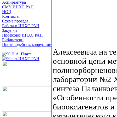
Аспирантура
СМУ ИНХС РАН
НОЦ
Контакты
Схема проезда
Работа в ИНХС РАН
Закупки
Профсоюз ИНХС РАН
Библиотеки
Противодейств. коррупции
Алексеевича на т
основной цепи м
полинорборненов»
лаборатории №2 
синтеза Паланкое
«Особенности пр
биооксигенатов и
каталитического к