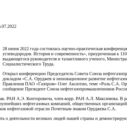
.07.2022
28 июня 2022 года состоялась научно-практическая конферен
углеводородов. История и современность», приуроченная к 11
выдающегося руководителя и талантливого ученого, Министра 
Социалистического Труда.
Открыл конференцию Председатель Совета Союза нефтегазо
докладом «С.А. Оруджев и инновационное развитие нефтегаз
Правления ПАО «Газпром» Олег Аксютин, теме «Роль С.А. Ор
сообщение Президент Союза нефтегазопромышленников Росси
ак. РАН А.Э. Конторовича, член-корр. РАН А.Л. Максимова. В р
крупнейших нефтегазовых компаний, общественных организаций.
ков нефтегазовой отрасли Почетным знаком Оруджева С.А.
ть о деятельности великих людей нашей страны и демонстрирую