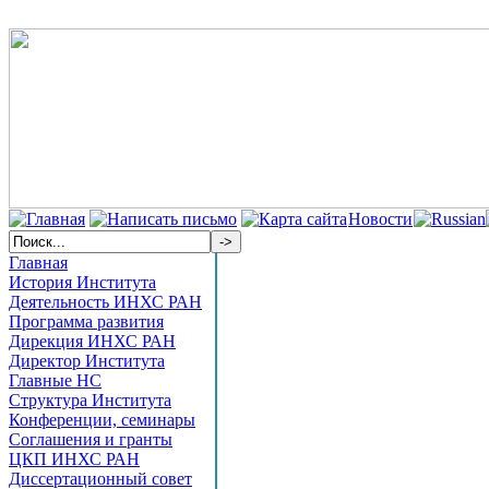
Новости
Главная
История Института
Деятельность ИНХС РАН
Программа развития
Дирекция ИНХС РАН
Директор Института
Главные НС
Структура Института
Конференции, семинары
Соглашения и гранты
ЦКП ИНХС РАН
Диссертационный совет