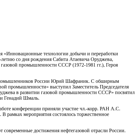
ция «Инновационные технологии добычи и переработки
0-летию со дня рождения Сабита Атаевича Оруджева,
газовой промышленности СССР (1972-1981 гг.), Героя
промышленников России Юрий Шафраник. С обширным
овой промышленности» выступил Заместитель Председателя
уджева в развитии газовой промышленности СССР» посвятил
и Генадий Шмаль.
аботе конференции приняли участие чл.-корр. РАН А.С.
 В рамках мероприятия состоялось торжественное
т современные достижения нефтегазовой отрасли России.