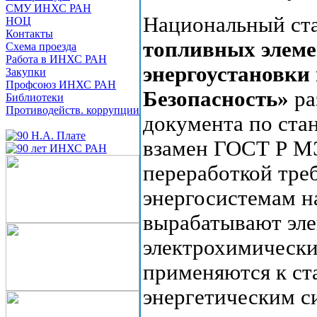
СМУ ИНХС РАН
Национальный ст
НОЦ
Контакты
топливных элеме
Схема проезда
Работа в ИНХС РАН
энергоустановки
Закупки
Профсоюз ИНХС РАН
Безопасность»
ра
Библиотеки
Противодейств. коррупции
документа по ста
взамен ГОСТ Р МЭ
переработкой тре
энергосистемам н
вырабатывают эле
электрохимически
применяются к с
энергетическим с