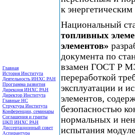
к энергетическим
Национальный ст
топливных элеме
элементов»
разра
документа по ста
взамен ГОСТ Р МЭ
Главная
История Института
переработкой тре
Деятельность ИНХС РАН
Программа развития
эксплуатации и и
Дирекция ИНХС РАН
Директор Института
элементов, содерж
Главные НС
Структура Института
безопасностью ко
Конференции, семинары
Соглашения и гранты
нормальных и нен
ЦКП ИНХС РАН
Диссертационный совет
испытания модуле
Аспирантура